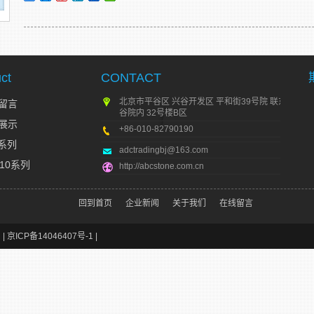
ct
CONTACT
北京市平谷区 兴谷开发区 平和街39号院 联东U
留言
谷院内 32号楼B区
展示
+86-010-82790190
T系列
adctradingbj@163.com
G10系列
http://abcstone.com.cn
回到首页
企业新闻
关于我们
在线留言
 |
京ICP备14046407号-1
|